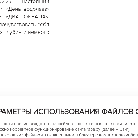
КИЙ» — настоящий
и: «День водолаза»
ее «ДВА ОКЕАНА».
почувствовать себя
х глубин и немного
х звёзд — установка
. А будущие капитаны
РАМЕТРЫ ИСПОЛЬЗОВАНИЯ ФАЙЛОВ 
дводных роботов.
использование каждого типа файлов cookie, за исключением типа «
машины, спасательные
ожно корректное функционирование сайта rapa.by (далее – Сайт).
текстовыми файлами, сохраненными в браузере компьютера (мобиль
покажут, расскажут и