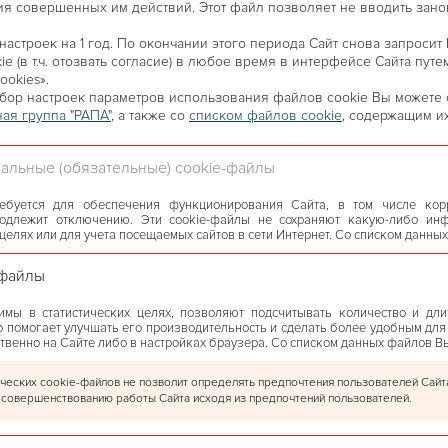
я совершенных им действий. Этот файл позволяет не вводить зано
астроек на 1 год. По окончании этого периода Сайт снова запросит
e (в т.ч. отозвать согласие) в любое время в интерфейсе Сайта пут
 интересно и очень
ookies».
бор настроек параметров использования файлов сookie Вы можете
ая группа "РАПА"
, а также co
списком файлов cookie
, содержащим и
альные (обязательные) cookie-файлы
й платный. Стоимость
ребуется для обеспечения функционирования Сайта, в том числе кор
подлежит отключению. Эти сookie-файлы не сохраняют какую-либо ин
целях или для учета посещаемых сайтов в сети Интернет. Со списком данн
-файлы
мы в статистических целях, позволяют подсчитывать количество и дли
Назад
Вперёд
то помогает улучшать его производительность и сделать более удобным для
твенно на Сайте либо в настройках браузера. Со списком данных файлов 
еских cookie-файлов не позволит определять предпочтения пользователей Сайта
 совершенствованию работы Сайта исходя из предпочтений пользователей.