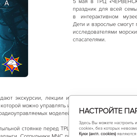
5 мая в ТРЦ «ЧЕРВЕНС
праздник для всей семь
в интерактивном муз
Дети и взрослые смогут 
исследователями морски
спасателями.
дают экскурсии, лекции и квесты. Одна из главны
 которой можно управлять и наблюдать за движением
НАСТРОЙТЕ ПА
 радиоуправляемых моделей кораблей, подлодок и по
Здесь Вы можете настроить 
а тыльной стоянке перед ТРЦ развернутся пожарные 
cookie», без которых невозм
Куки (англ. cookies)
являются 
аланги. Сотрудники МЧС проведут живые экскурсии: 