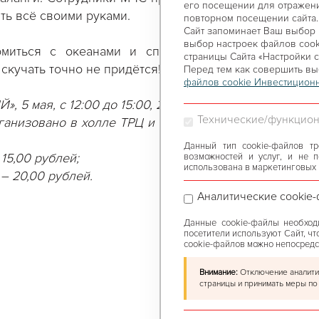
его посещении для отражени
ть всё своими руками.
повторном посещении сайта.
Сайт запоминает Ваш выбор н
выбор настроек файлов сooki
омиться с океанами и спасателями. Будет шумно,
страницы Сайта «Настройки c
скучать точно не придётся!
Перед тем как совершить вы
файлов cookie Инвестиционн
 5 мая, с 12:00 до 15:00, 2 этаж.
Технические/функцион
анизовано в холле ТРЦ и внутри музея. Вход в музе
Данный тип cookie-файлов т
 15,00 рублей;
возможностей и услуг, и не 
использована в маркетинговых 
 – 20,00 рублей.
Аналитические cookie
Данные cookie-файлы необходи
посетители используют Сайт, ч
cookie-файлов можно непосредс
Внимание:
Отключение аналитич
страницы и принимать меры по