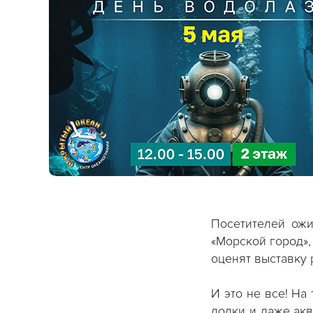
Посетителей ожи
«Морской город»,
оценят выставку
И это не все! Н
лодки и даже акв