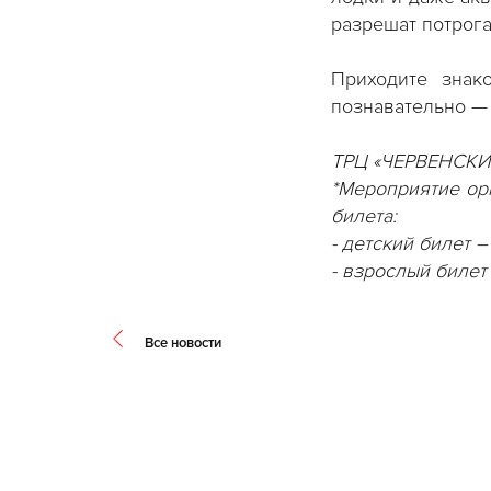
разрешат потрога
Приходите знак
познавательно — 
ТРЦ «ЧЕРВЕНСКИЙ»,
*Мероприятие орг
билета:
- детский билет –
- взрослый билет
Все новости