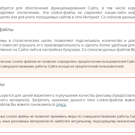
ребуется для обеспечения функционирования Сайта, в том числе кор
подлежит отключению. Эти сookie-файлы не сохраняют какую-либо ин
целях или для учета посещаемых сайтов в сети Интернет. Со списком данн
РОПОРТ”. Торговые
-файлы
мы в статистических целях, позволяют подсчитывать количество и дли
то помогает улучшать его производительность и сделать более удобным для
твенно на Сайте либо в настройках браузера. Со списком данных файлов 
ры.
еских cookie-файлов не позволит определять предпочтения пользователей Сайта
 совершенствованию работы Сайта исходя из предпочтений пользователей.
лы
EEN", гипермаркет
ктроники и бытовой
зуются для целей маркетинга и улучшения качества рекламы (предоставле
ого материала). Запретить хранение данного типа cookie-файлов можн
файлов Вы можете ознакомиться
здесь
х cookie-файлы не позволит принимать меры по совершенствованию работы Сайт
, иных рекламных материалов по наиболее актуальному, подходящему назначению