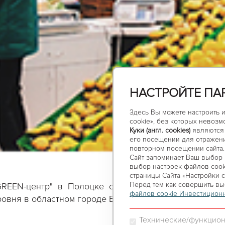
НАСТРОЙТЕ ПА
Здесь Вы можете настроить 
cookie», без которых невозм
Куки (англ. cookies)
являются 
его посещении для отражени
повторном посещении сайта.
Сайт запоминает Ваш выбор н
выбор настроек файлов сooki
страницы Сайта «Настройки c
Перед тем как совершить вы
GREEN-центр" в Полоцке станет отличным примером
файлов cookie Инвестиционн
овня в областном городе Беларуси.
Технические/функцион