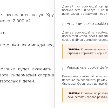
Данный тип cookie-файлов т
возможностей и услуг, и не 
использована в маркетинговых 
дет расположен по ул. Хруцкого в микрорайоне “АЭ
коло 12 000 м2.
Аналитические cookie
аз
Данные cookie-файлы необходи
посетители используют Сайт, ч
cookie-файлов можно непосредс
тветствует всем международным стандартам архитекту
Внимание:
Отключение аналитич
страницы и принимать меры по
Рекламные cookie-фай
олоцке будет включать в себя: гипермаркет "GR
аров, гипермаркет спортивных товаров, магазин эле
Рекламные cookie-файлы исполь
персонализированного рекламн
взрослых и детей.
браузера. Со списком данных 
Внимание:
Отключение рекламны
осуществлять подбор рекламы