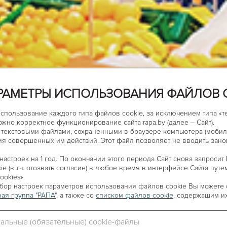
РАМЕТРЫ ИСПОЛЬЗОВАНИЯ ФАЙЛОВ 
использование каждого типа файлов cookie, за исключением типа «
ожно корректное функционирование сайта rapa.by (далее – Сайт).
текстовыми файлами, сохраненными в браузере компьютера (мобиль
я совершенных им действий. Этот файл позволяет не вводить зано
астроек на 1 год. По окончании этого периода Сайт снова запросит
e (в т.ч. отозвать согласие) в любое время в интерфейсе Сайта пут
ookies».
бор настроек параметров использования файлов сookie Вы можете
 торгового центра
ая группа "РАПА"
, а также co
списком файлов cookie
, содержащим и
альные (обязательные) cookie-файлы