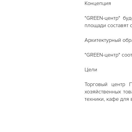
Концепция
"GREEN-центр" бу
площади составят о
Архитектурный обр
"GREEN-центр" соо
Цели
Торговый центр П
хозяйственных тов
техники, кафе для 